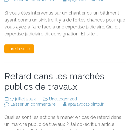
Comprendre
la
Si vous êtes intervenus sur un chantier ou un bâtiment
consignation
en
ayant connu un sinistre, il y a de fortes chances pour que
expertise
vous ayez à faire face à une expertise judiciaire. Qui dit
judiciaire
expertise judiciaire dit consignation. Et si le …
Lire la suite
Retard dans les marchés
publics de travaux
17 juillet 2023
Uncategorized
sur
Laisser un commentaire
ap@avocat-pinto.fr
Retard
dans
Quelles sont les actions à mener en cas de retard dans
les
marchés
un marché public de travaux ? J’ai co-écrit un article
publics