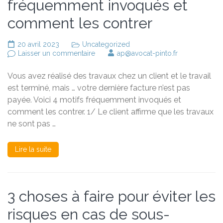
fréquemment invoqués et
comment les contrer
20 avril 2023
Uncategorized
sur
Laisser un commentaire
ap@avocat-pinto.fr
Travaux
impayés
Vous avez réalisé des travaux chez un client et le travail
:
4
est terminé, mais … votre dernière facture n’est pas
motifs
payée. Voici 4 motifs fréquemment invoqués et
fréquemment
comment les contrer. 1/ Le client affirme que les travaux
invoqués
et
ne sont pas …
comment
les
contrer
Lire la suite
3 choses à faire pour éviter les
risques en cas de sous-