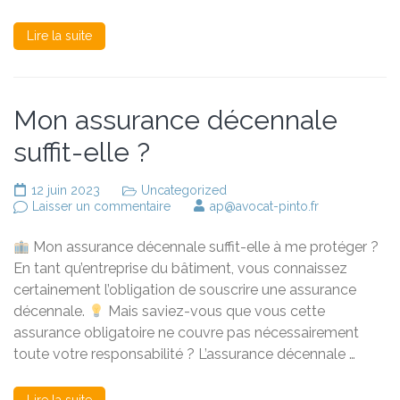
Lire la suite
Mon assurance décennale
suffit-elle ?
12 juin 2023
Uncategorized
sur
Laisser un commentaire
ap@avocat-pinto.fr
Mon
assurance
Mon assurance décennale suffit-elle à me protéger ?
décennale
suffit-
En tant qu’entreprise du bâtiment, vous connaissez
elle
certainement l’obligation de souscrire une assurance
?
décennale.
Mais saviez-vous que vous cette
assurance obligatoire ne couvre pas nécessairement
toute votre responsabilité ? L’assurance décennale …