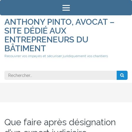
Aller
au
contenu
ANTHONY PINTO, AVOCAT –
(Pressez
SITE DÉDIÉ AUX
Entrée)
ENTREPRENEURS DU
BÂTIMENT
Recouvrer vos impayés et sécuriser juridiquement vos chantiers
Rechercher 
Que faire après désignation