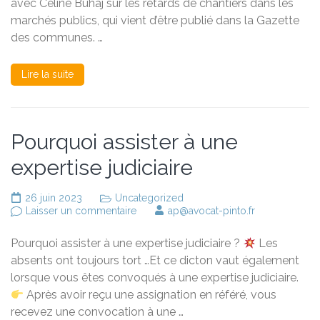
avec Céline Buhaj sur les retards de chantiers dans les
de
marchés publics, qui vient d’être publié dans la Gazette
travaux
des communes. …
Lire la suite
Pourquoi assister à une
expertise judiciaire
26 juin 2023
Uncategorized
sur
Laisser un commentaire
ap@avocat-pinto.fr
Pourquoi
assister
Pourquoi assister à une expertise judiciaire ?
Les
à
une
absents ont toujours tort …Et ce dicton vaut également
expertise
lorsque vous êtes convoqués à une expertise judiciaire.
judiciaire
Après avoir reçu une assignation en référé, vous
recevez une convocation à une …