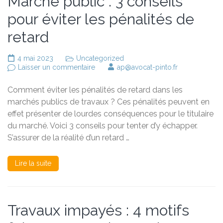
Marché public : 3 conseils
pour éviter les pénalités de
retard
4 mai 2023
Uncategorized
sur
Laisser un commentaire
ap@avocat-pinto.fr
Marché
public
Comment éviter les pénalités de retard dans les
:
3
marchés publics de travaux ? Ces pénalités peuvent en
conseils
effet présenter de lourdes conséquences pour le titulaire
pour
du marché. Voici 3 conseils pour tenter d’y échapper.
éviter
les
S’assurer de la réalité d’un retard …
pénalités
de
retard
Lire la suite
Travaux impayés : 4 motifs