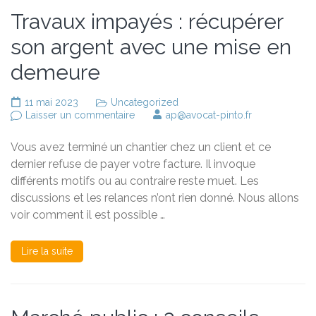
Travaux impayés : récupérer
son argent avec une mise en
demeure
11 mai 2023
Uncategorized
sur
Laisser un commentaire
ap@avocat-pinto.fr
Travaux
impayés
Vous avez terminé un chantier chez un client et ce
:
récupérer
dernier refuse de payer votre facture. Il invoque
son
différents motifs ou au contraire reste muet. Les
argent
discussions et les relances n’ont rien donné. Nous allons
avec
une
voir comment il est possible …
mise
en
demeure
Lire la suite