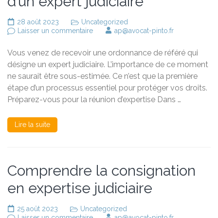
d’un expert judiciaire
28 août 2023
Uncategorized
sur
Laisser un commentaire
ap@avocat-pinto.fr
Que
faire
Vous venez de recevoir une ordonnance de référé qui
après
désignation
désigne un expert judiciaire. L’importance de ce moment
d’un
ne saurait être sous-estimée. Ce n’est que la première
expert
étape d’un processus essentiel pour protéger vos droits.
judiciaire
Préparez-vous pour la réunion d’expertise Dans …
Lire la suite
Comprendre la consignation
en expertise judiciaire
25 août 2023
Uncategorized
sur
Laisser un commentaire
ap@avocat-pinto.fr