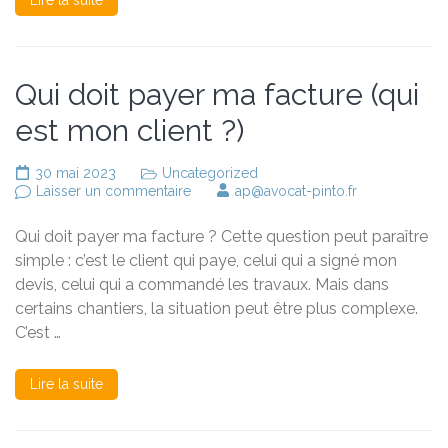
Lire la suite
Qui doit payer ma facture (qui
est mon client ?)
30 mai 2023
Uncategorized
sur
Laisser un commentaire
ap@avocat-pinto.fr
Qui
doit
Qui doit payer ma facture ? Cette question peut paraître
payer
ma
simple : c’est le client qui paye, celui qui a signé mon
facture
devis, celui qui a commandé les travaux. Mais dans
(qui
certains chantiers, la situation peut être plus complexe.
est
mon
C’est …
client
?)
Lire la suite