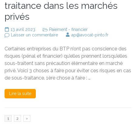
traitance dans les marchés
privés
13 avril 2023
Paiement - financier
sur
Laisser un commentaire
ap@avocat-pinto.fr
3
choses
Certaines entreprises du BTP n’ont pas conscience des
à
faire
risques (pénal et financier) qu’elles prennent lorsqu’elles
pour
sous-traitent sans précaution élémentaire en marché
éviter
privé. Voici 3 choses à faire pour éviter ces risques en cas
les
risques
de sous-traitance. 1ère chose à faire : …
en
cas
de
Lire la suite
sous-
traitance
dans
les
Pagination
marchés
Page
Page
1
2
>
privés
des
publications