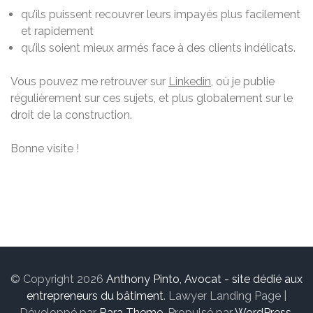
qu’ils puissent recouvrer leurs impayés plus facilement
et rapidement
qu’ils soient mieux armés face à des clients indélicats.
Vous pouvez me retrouver sur
Linkedin
, où je publie
régulièrement sur ces sujets, et plus globalement sur le
droit de la construction.
Bonne visite !
© Copyright 2026
Anthony Pinto, Avocat - site dédié aux
entrepreneurs du bâtiment
.
Lawyer Landing Page |
Développé par
Rara Theme
. Propulsé par
WordPress
.