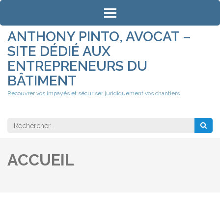
Aller
au
contenu
ANTHONY PINTO, AVOCAT –
(Pressez
SITE DÉDIÉ AUX
Entrée)
ENTREPRENEURS DU
BÂTIMENT
Recouvrer vos impayés et sécuriser juridiquement vos chantiers
Rechercher 
ACCUEIL