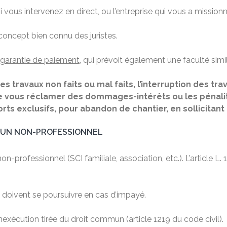
i vous intervenez en direct, ou l’entreprise qui vous a missionn
 concept bien connu des juristes.
 garantie de paiement
, qui prévoit également une faculté simil
r des travaux non faits ou mal faits, l’interruption des
 de vous réclamer des dommages-intérêts ou les pénalit
torts exclusifs, pour abandon de chantier, en sollici
U UN NON-PROFESSIONNEL
n-professionnel (SCI familiale, association, etc.). L’article L
x doivent se poursuivre en cas d’impayé.
inexécution tirée du droit commun (article 1219 du code civil).