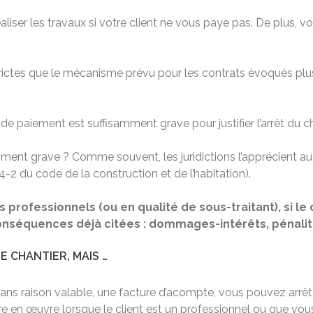
éaliser les travaux si votre client ne vous paye pas. De plus,
rictes que le mécanisme prévu pour les contrats évoqués plus 
 de paiement est suffisamment grave pour justifier l’arrêt du ch
ent grave ? Comme souvent, les juridictions l’apprécient au 
24-2 du code de la construction et de l’habitation).
rofessionnels (ou en qualité de sous-traitant), si le c
nséquences déjà citées : dommages-intérêts, pénalités
 CHANTIER, MAIS …
sans raison valable, une facture d’acompte, vous pouvez arrêter
tre en œuvre lorsque le client est un professionnel ou que vou