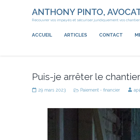
Aller
ANTHONY PINTO, AVOCAT
au
contenu
Recouvrer vos impayés et sécuriser juridiquement vos chantier
(Pressez
Entrée)
ACCUEIL
ARTICLES
CONTACT
M
Puis-je arrêter le chantie
29 mars 2023
Paiement - financier
ap