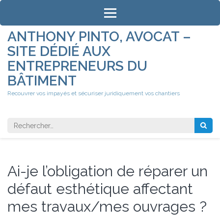
Aller
au
contenu
ANTHONY PINTO, AVOCAT –
(Pressez
SITE DÉDIÉ AUX
Entrée)
ENTREPRENEURS DU
BÂTIMENT
Recouvrer vos impayés et sécuriser juridiquement vos chantiers
Rechercher 
Ai-je l’obligation de réparer un
défaut esthétique affectant
mes travaux/mes ouvrages ?